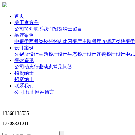
首页
关于食方舟
公司简介
联系我们
招贤纳士
留言
品牌案例
中餐类
西餐类
烧烤烤肉
休闲餐厅
主题餐厅
连锁店类
快餐类
设计案例
火锅店设计
主题餐厅设计
生态餐厅设计
连锁餐厅设计
中式
餐饮资讯
公司动态
行业动态
常见问答
招贤纳士
招贤纳士
联系我们
公司地址
网站留言
13368138535
17708321211