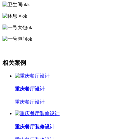
相关案例
重庆餐厅设计
重庆餐厅设计
重庆餐厅装修设计