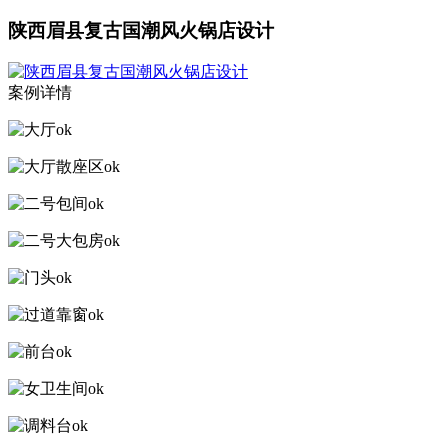
陕西眉县复古国潮风火锅店设计
案例详情