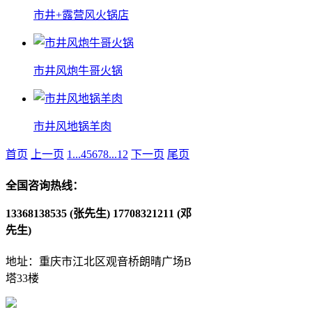
市井+露营风火锅店
市井风炮牛哥火锅
市井风地锅羊肉
首页
上一页
1
...
4
5
6
7
8
...
12
下一页
尾页
全国咨询热线：
13368138535 (张先生)
17708321211 (邓
先生)
地址：重庆市江北区观音桥朗晴广场B
塔33楼